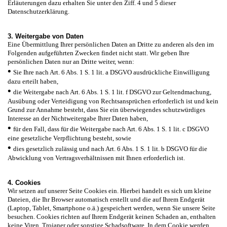
Erläuterungen dazu erhalten Sie unter den Ziff. 4 und 5 dieser
Datenschutzerklärung.
3. Weitergabe von Daten
Eine Übermittlung Ihrer persönlichen Daten an Dritte zu anderen als den im
Folgenden aufgeführten Zwecken findet nicht statt. Wir geben Ihre
persönlichen Daten nur an Dritte weiter, wenn:
•
Sie Ihre nach Art. 6 Abs. 1 S. 1 lit. a DSGVO ausdrückliche Einwilligung
dazu erteilt haben,
•
die Weitergabe nach Art. 6 Abs. 1 S. 1 lit. f DSGVO zur Geltendmachung,
Ausübung oder Verteidigung von Rechtsansprüchen erforderlich ist und kein
Grund zur Annahme besteht, dass Sie ein überwiegendes schutzwürdiges
Interesse an der Nichtweitergabe Ihrer Daten haben,
•
für den Fall, dass für die Weitergabe nach Art. 6 Abs. 1 S. 1 lit. c DSGVO
eine gesetzliche Verpflichtung besteht, sowie
•
dies gesetzlich zulässig und nach Art. 6 Abs. 1 S. 1 lit. b DSGVO für die
Abwicklung von Vertragsverhältnissen mit Ihnen erforderlich ist.
4. Cookies
Wir setzen auf unserer Seite Cookies ein. Hierbei handelt es sich um kleine
Dateien, die Ihr Browser automatisch erstellt und die auf Ihrem Endgerät
(Laptop, Tablet, Smartphone o.ä.) gespeichert werden, wenn Sie unsere Seite
besuchen. Cookies richten auf Ihrem Endgerät keinen Schaden an, enthalten
keine Viren, Trojaner oder sonstige Schadsoftware. In dem Cookie werden