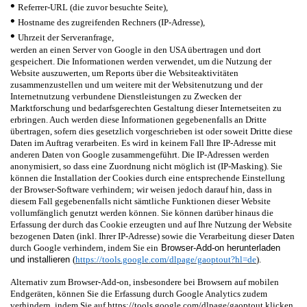
•
Referrer-URL (die zuvor besuchte Seite),
•
Hostname des zugreifenden Rechners (IP-Adresse),
•
Uhrzeit der Serveranfrage,
werden an einen Server von Google in den USA übertragen und dort
gespeichert. Die Informationen werden verwendet, um die Nutzung der
Website auszuwerten, um Reports über die Websiteaktivitäten
zusammenzustellen und um weitere mit der Websitenutzung und der
Internetnutzung verbundene Dienstleistungen zu Zwecken der
Marktforschung und bedarfsgerechten Gestaltung dieser Internetseiten zu
erbringen. Auch werden diese Informationen gegebenenfalls an Dritte
übertragen, sofern dies gesetzlich vorgeschrieben ist oder soweit Dritte diese
Daten im Auftrag verarbeiten. Es wird in keinem Fall Ihre IP-Adresse mit
anderen Daten von Google zusammengeführt. Die IP-Adressen werden
anonymisiert, so dass eine Zuordnung nicht möglich ist (IP-Masking). Sie
können die Installation der Cookies durch eine entsprechende Einstellung
der Browser-Software verhindern; wir weisen jedoch darauf hin, dass in
diesem Fall gegebenenfalls nicht sämtliche Funktionen dieser Website
vollumfänglich genutzt werden können. Sie können darüber hinaus die
Erfassung der durch das Cookie erzeugten und auf Ihre Nutzung der Website
bezogenen Daten (inkl. Ihrer IP-Adresse) sowie die Verarbeitung dieser Daten
durch Google verhindern, indem Sie ein
Browser-Add-on herunterladen
und installieren
(
https://tools.google.com/dlpage/gaoptout?hl=de
).
Alternativ zum Browser-Add-on, insbesondere bei Browsern auf mobilen
Endgeräten, können Sie die Erfassung durch Google Analytics zudem
verhindern, indem Sie auf https://tools.google.com/dlpage/gaoptout klicken.