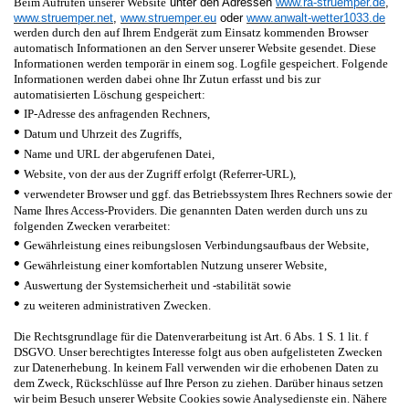
Beim Aufrufen unserer Website
unter den Adressen
www.ra-struemper.de
,
www.struemper.net
,
www.struemper.eu
oder
www.anwalt-wetter1033.de
werden durch den auf Ihrem Endgerät zum Einsatz kommenden Browser
automatisch Informationen an den Server unserer Website gesendet. Diese
Informationen werden temporär in einem sog. Logfile gespeichert. Folgende
Informationen werden dabei ohne Ihr Zutun erfasst und bis zur
automatisierten Löschung gespeichert:
•
IP-Adresse des anfragenden Rechners,
•
Datum und Uhrzeit des Zugriffs,
•
Name und URL der abgerufenen Datei,
•
Website, von der aus der Zugriff erfolgt (Referrer-URL),
•
verwendeter Browser und ggf. das Betriebssystem Ihres Rechners sowie der
Name Ihres Access-Providers. Die genannten Daten werden durch uns zu
folgenden Zwecken verarbeitet:
•
Gewährleistung eines reibungslosen Verbindungsaufbaus der Website,
•
Gewährleistung einer komfortablen Nutzung unserer Website,
•
Auswertung der Systemsicherheit und -stabilität sowie
•
zu weiteren administrativen Zwecken.
Die Rechtsgrundlage für die Datenverarbeitung ist Art. 6 Abs. 1 S. 1 lit. f
DSGVO. Unser berechtigtes Interesse folgt aus oben aufgelisteten Zwecken
zur Datenerhebung. In keinem Fall verwenden wir die erhobenen Daten zu
dem Zweck, Rückschlüsse auf Ihre Person zu ziehen. Darüber hinaus setzen
wir beim Besuch unserer Website Cookies sowie Analysedienste ein. Nähere