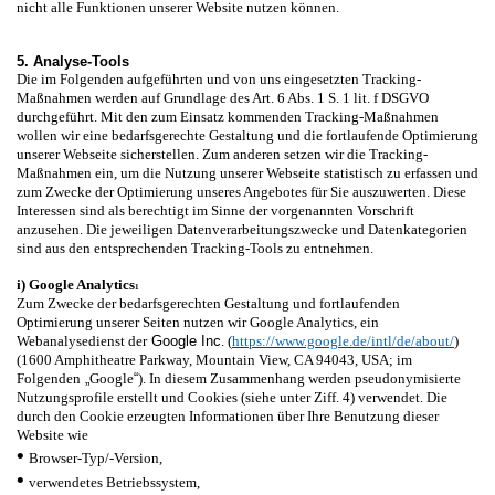
nicht alle Funktionen unserer Website nutzen können.
5. Analyse-Tools
Die im Folgenden aufgeführten und von uns eingesetzten Tracking-
Maßnahmen werden auf Grundlage des Art. 6 Abs. 1 S. 1 lit. f DSGVO
durchgeführt. Mit den zum Einsatz kommenden Tracking-Maßnahmen
wollen wir eine bedarfsgerechte Gestaltung und die fortlaufende Optimierung
unserer Webseite sicherstellen. Zum anderen setzen wir die Tracking-
Maßnahmen ein, um die Nutzung unserer Webseite statistisch zu erfassen und
zum Zwecke der Optimierung unseres Angebotes für Sie auszuwerten. Diese
Interessen sind als berechtigt im Sinne der vorgenannten Vorschrift
anzusehen. Die jeweiligen Datenverarbeitungszwecke und Datenkategorien
sind aus den entsprechenden Tracking-Tools zu entnehmen.
i) Google Analytics
1
Zum Zwecke der bedarfsgerechten Gestaltung und fortlaufenden
Optimierung unserer Seiten nutzen wir Google Analytics, ein
Webanalysedienst der
Google Inc
. (
https://www.google.de/intl/de/about/
)
(1600 Amphitheatre Parkway, Mountain View, CA 94043, USA; im
Folgenden
„
Google
“
). In diesem Zusammenhang werden pseudonymisierte
Nutzungsprofile erstellt und Cookies (siehe unter Ziff. 4) verwendet. Die
durch den Cookie erzeugten Informationen über Ihre Benutzung dieser
Website wie
•
Browser-Typ/-Version,
•
verwendetes Betriebssystem,